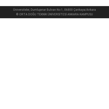
Üniversiteler, Dumlupınar Bulvarı No:1, 06800 Çankaya/Ankara
© ORTA DOĞU TEKNİK ÜNİVERSİTESİ ANKARA KAMPUSU