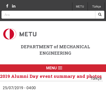
Jump to navigation
METU
Türkçe
DEPARTMENT of MECHANICAL
ENGINEERING
MENU
2019 Alumni Day event summary and photos
Türkçe
25/07/2019 - 04:00