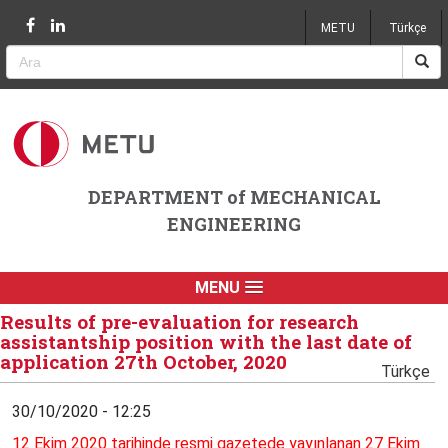
Jump to navigation
METU
Türkçe
DEPARTMENT of MECHANICAL
ENGINEERING
MENU
Results of pre-evaluation for research
assistantship position with the last date of
application 27th October, 2020
Türkçe
30/10/2020 - 12:25
12 Ekim 2020 tarihinde resmi gazetede yayınlanan 27 Ekim