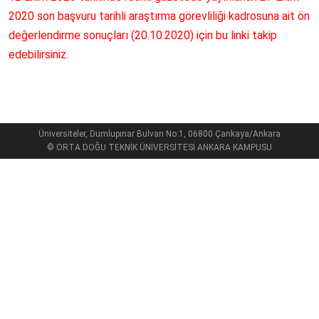
2020 son başvuru tarihli araştırma görevliliği kadrosuna ait ön
değerlendirme sonuçları (20.10.2020) için bu linki takip
edebilirsiniz.
Üniversiteler, Dumlupınar Bulvarı No:1, 06800 Çankaya/Ankara
© ORTA DOĞU TEKNİK ÜNİVERSİTESİ ANKARA KAMPUSU