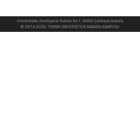
Üniversiteler, Dumlupınar Bulvarı No:1, 06800 Çankaya/Ankara
© ORTA DOĞU TEKNİK ÜNİVERSİTESİ ANKARA KAMPUSU