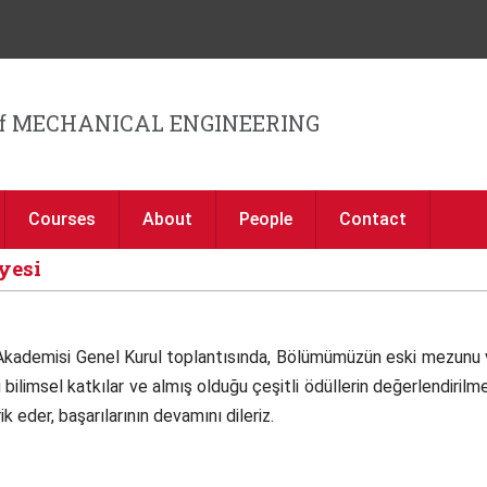
Jump to navigation
f MECHANICAL ENGINEERING
Courses
About
People
Contact
yesi
r Akademisi Genel Kurul toplantısında, Bölümümüzün eski mezunu ve
 bilimsel katkılar ve almış olduğu çeşitli ödüllerin değerlendiril
ik eder, başarılarının devamını dileriz.