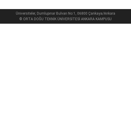
Üniversiteler, Dumlupınar Bulvarı No:1, 06800 Çankaya/Ankara
© ORTA DOĞU TEKNİK ÜNİVERSİTESİ ANKARA KAMPUSU