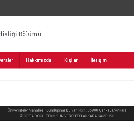
Jump to navigation
isliği Bölümü
Dersler
Hakkımızda
Kişiler
İletişim
Üniversiteler Mahallesi, Dumlupınar Bulvarı No:1, 06800 Çankaya/Ankara
© ORTA DOĞU TEKNİK ÜNİVERSİTESİ ANKARA KAMPUSU