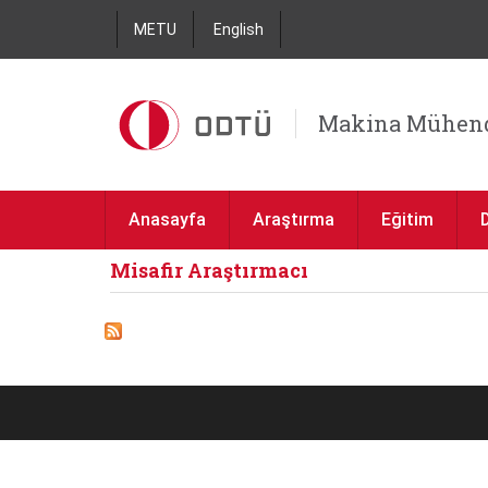
METU
English
Makina Mühend
Anasayfa
Araştırma
Eğitim
Misafir Araştırmacı