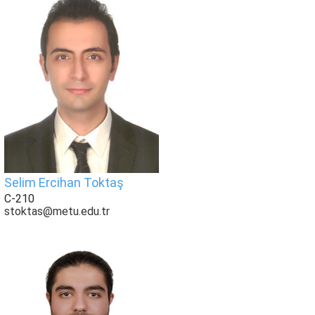
Selim Ercihan Toktaş
C-210
stoktas@metu.edu.tr