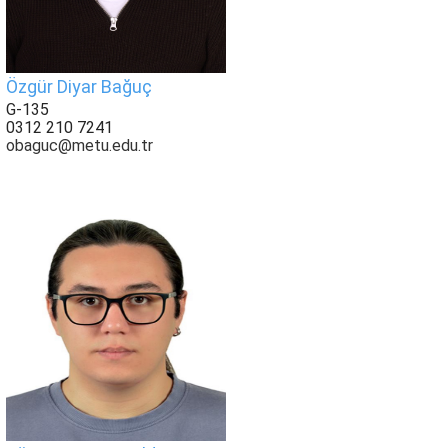
Özgür Diyar Bağuç
G-135
0312 210 7241
obaguc@metu.edu.tr