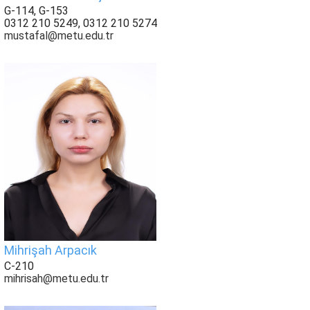
G-114, G-153
0312 210 5249, 0312 210 5274
mustafal@metu.edu.tr
Mihrişah Arpacık
C-210
mihrisah@metu.edu.tr