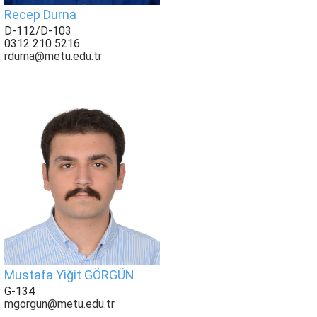
Recep Durna
D-112/D-103
0312 210 5216
rdurna@metu.edu.tr
Mustafa Yiğit GÖRGÜN
G-134
mgorgun@metu.edu.tr