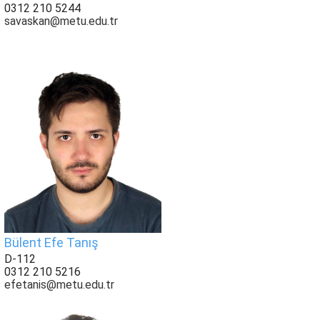
0312 210 5244
savaskan@metu.edu.tr
Bülent Efe Tanış
D-112
0312 210 5216
efetanis@metu.edu.tr