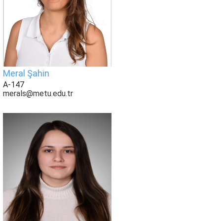
Meral Şahin
A-147
merals@metu.edu.tr