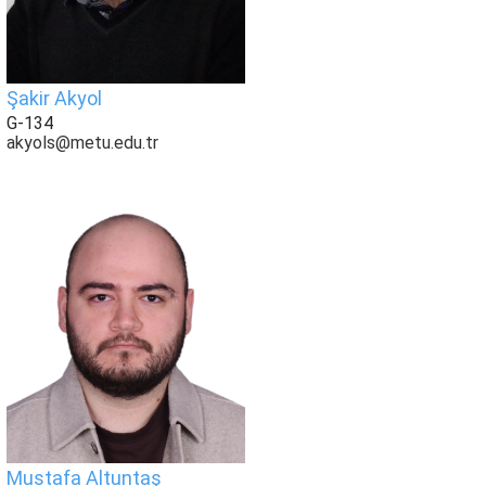
Şakir Akyol
G-134
akyols@metu.edu.tr
Mustafa Altuntaş