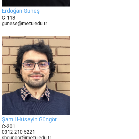
Erdoğan Güneş
G-118
gunese@metu.edu.tr
Şamil Hüseyin Güngör
C-201
0312 210 5221
shgungor@metu.edu.tr