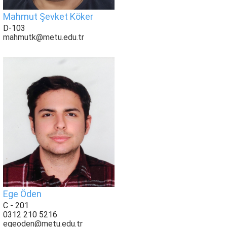
Mahmut Şevket Köker
D-103
mahmutk@metu.edu.tr
Ege Öden
C - 201
0312 210 5216
egeoden@metu.edu.tr