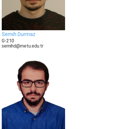
Semih Durmaz
G-210
semihd@metu.edu.tr