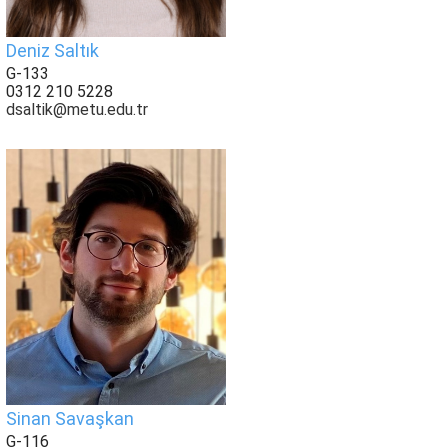
Deniz Saltık
G-133
0312 210 5228
dsaltik@metu.edu.tr
Sinan Savaşkan
G-116