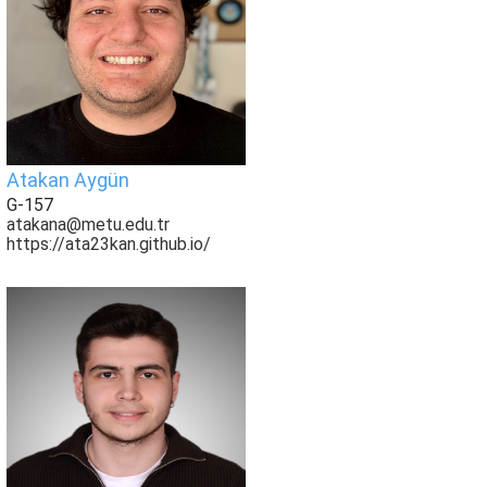
Atakan Aygün
G-157
atakana@metu.edu.tr
https://ata23kan.github.io/