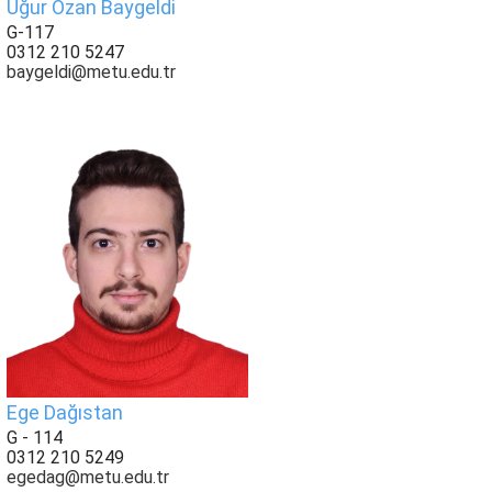
Uğur Ozan Baygeldi
G-117
0312 210 5247
baygeldi@metu.edu.tr
Ege Dağıstan
G - 114
0312 210 5249
egedag@metu.edu.tr