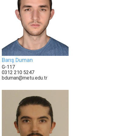
Barış Duman
G-117
0312 210 5247
bduman@metu.edu.tr