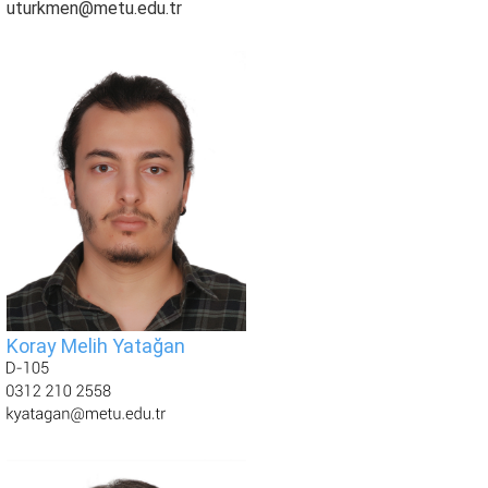
uturkmen@metu.edu.tr
Koray Melih Yatağan