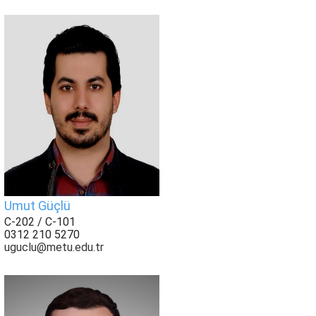
Umut Güçlü
C-202 / C-101
0312 210 5270
uguclu@metu.edu.tr