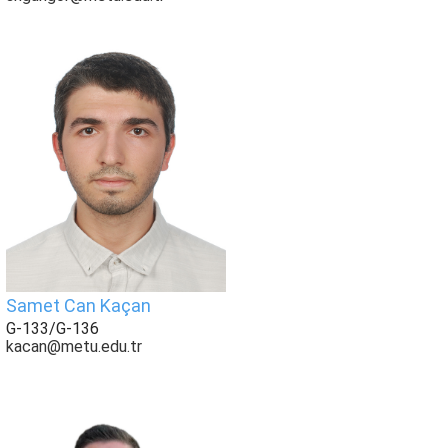
Samet Can Kaçan
G-133/G-136
kacan@metu.edu.tr