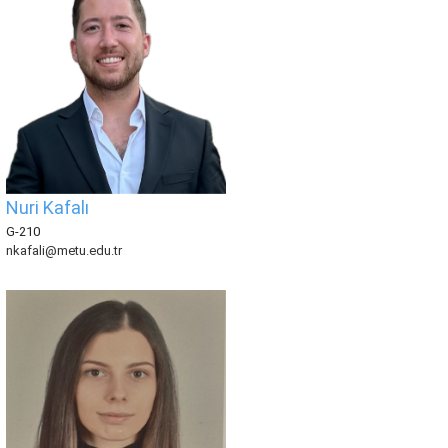
Nuri Kafalı
G-210
nkafali@metu.edu.tr