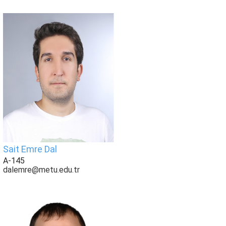
Sait Emre Dal
A-145
dalemre@metu.edu.tr