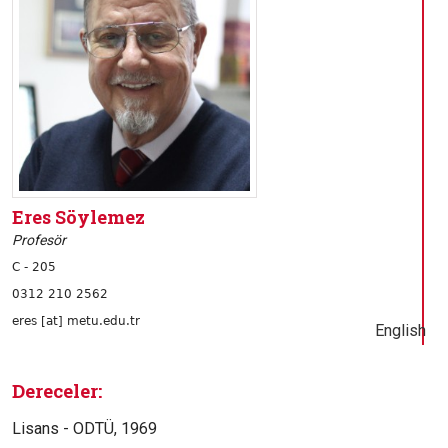
Eres Söylemez
Profesör
C - 205
0312 210 2562
eres [at] metu.edu.tr
English
Dereceler:
Lisans - ODTÜ, 1969