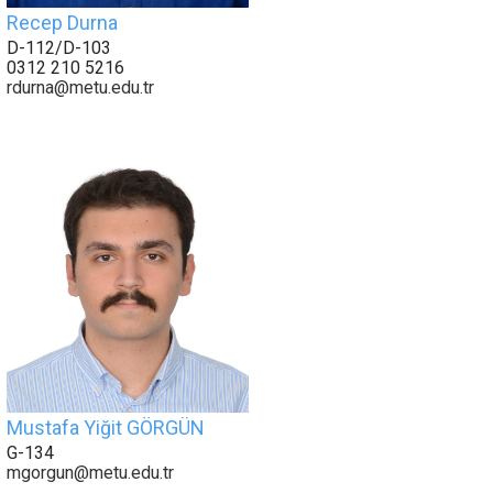
Recep Durna
D-112/D-103
0312 210 5216
rdurna@metu.edu.tr
Mustafa Yiğit GÖRGÜN
G-134
mgorgun@metu.edu.tr