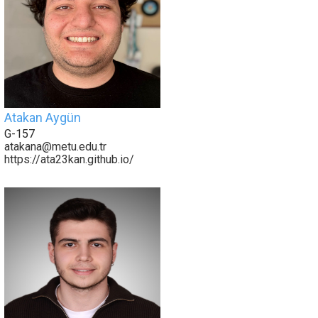
Atakan Aygün
G-157
atakana@metu.edu.tr
https://ata23kan.github.io/