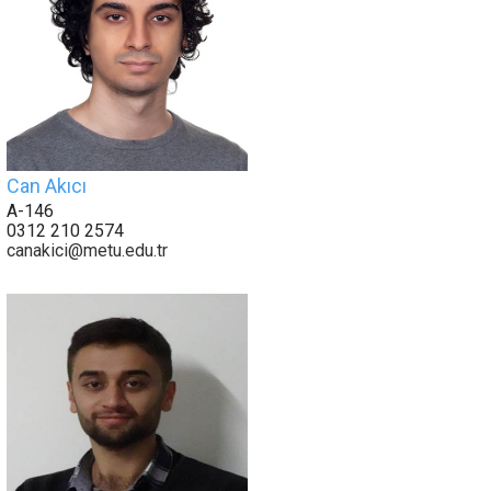
Can Akıcı
A-146
0312 210 2574
canakici@metu.edu.tr