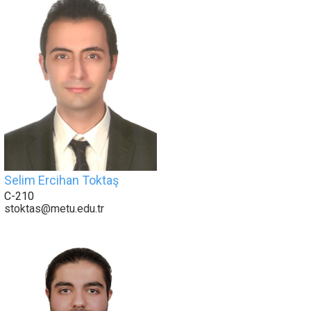
Selim Ercihan Toktaş
C-210
stoktas@metu.edu.tr