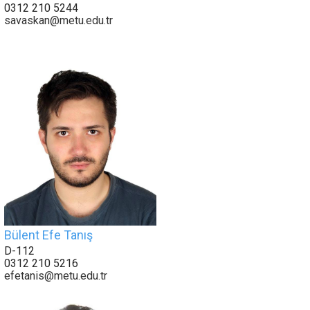
0312 210 5244
savaskan@metu.edu.tr
Bülent Efe Tanış
D-112
0312 210 5216
efetanis@metu.edu.tr