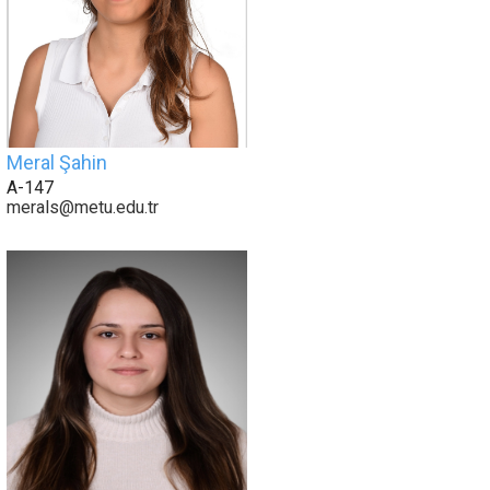
Meral Şahin
A-147
merals@metu.edu.tr