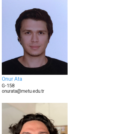
Onur Ata
G-158
onurata@metu.edu.tr