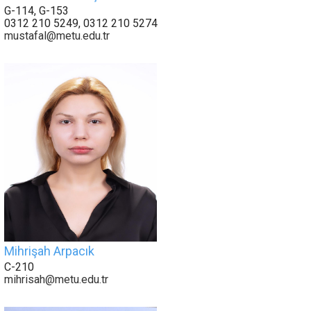
G-114, G-153
0312 210 5249, 0312 210 5274
mustafal@metu.edu.tr
Mihrişah Arpacık
C-210
mihrisah@metu.edu.tr