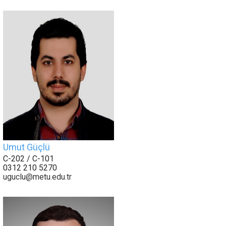
Umut Güçlü
C-202 / C-101
0312 210 5270
uguclu@metu.edu.tr