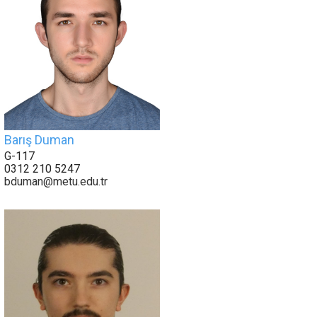
Barış Duman
G-117
0312 210 5247
bduman@metu.edu.tr