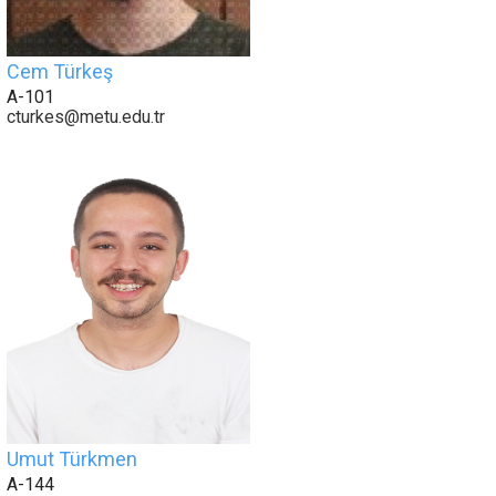
Cem Türkeş
A-101
cturkes@metu.edu.tr
Umut Türkmen
A-144