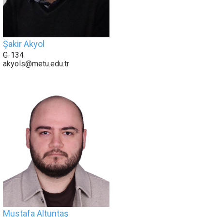
Şakir Akyol
G-134
akyols@metu.edu.tr
Mustafa Altuntaş