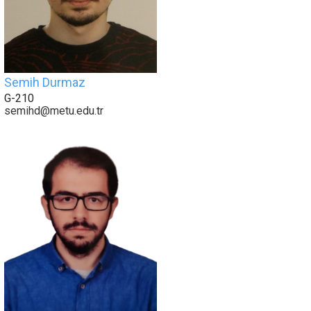
Semih Durmaz
G-210
semihd@metu.edu.tr