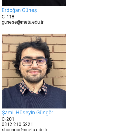
Erdoğan Güneş
G-118
gunese@metu.edu.tr
Şamil Hüseyin Güngör
C-201
0312 210 5221
shgungor@metu.edu.tr