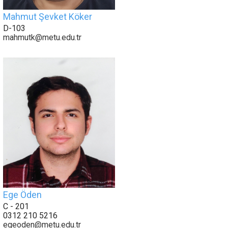
Mahmut Şevket Köker
D-103
mahmutk@metu.edu.tr
Ege Öden
C - 201
0312 210 5216
egeoden@metu.edu.tr