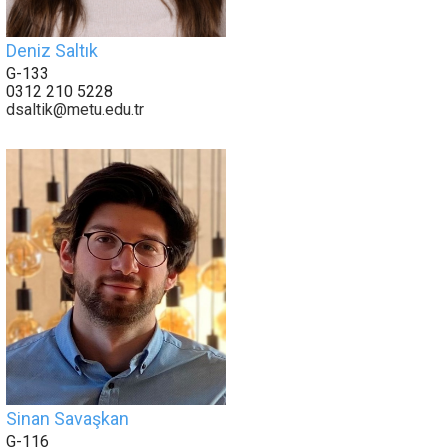
Deniz Saltık
G-133
0312 210 5228
dsaltik@metu.edu.tr
Sinan Savaşkan
G-116