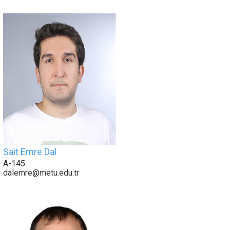
Sait Emre Dal
A-145
dalemre@metu.edu.tr