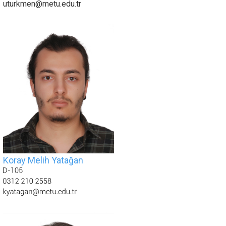
uturkmen@metu.edu.tr
Koray Melih Yatağan