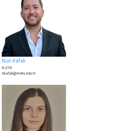
Nuri Kafalı
G-210
nkafali@metu.edu.tr