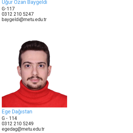
Uğur Ozan Baygeldi
G-117
0312 210 5247
baygeldi@metu.edu.tr
Ege Dağıstan
G - 114
0312 210 5249
egedag@metu.edu.tr