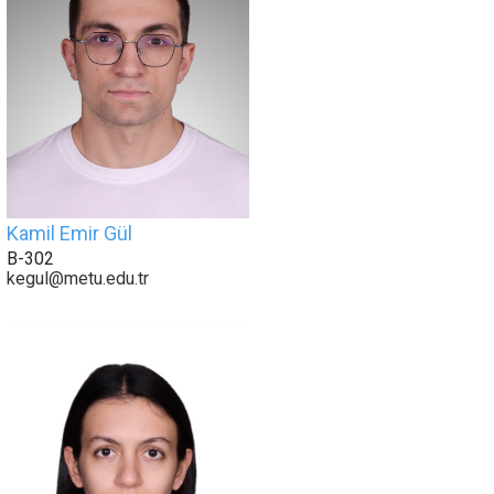
Kamil Emir Gül
B-302
kegul@metu.edu.tr