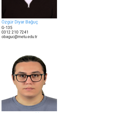
Özgür Diyar Bağuç
G-135
0312 210 7241
obaguc@metu.edu.tr