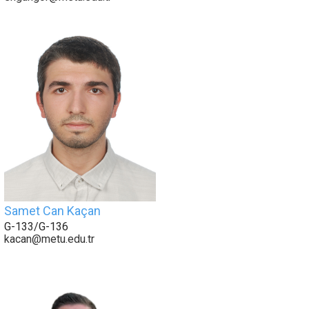
Samet Can Kaçan
G-133/G-136
kacan@metu.edu.tr