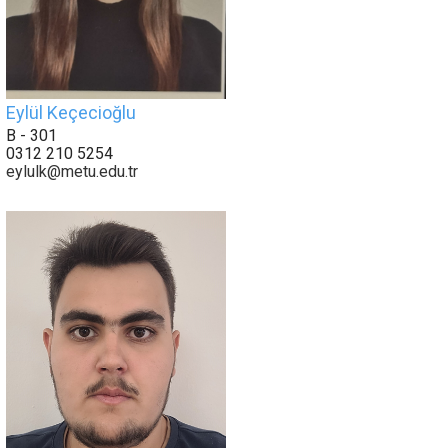
Eylül Keçecioğlu
B - 301
0312 210 5254
eylulk@metu.edu.tr