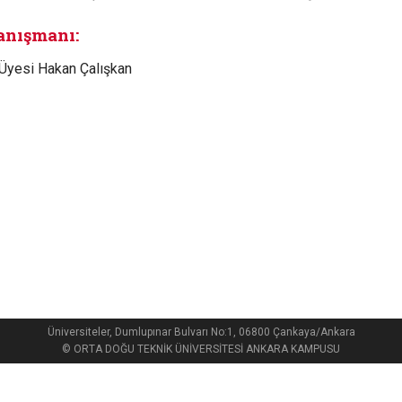
anışmanı:
. Üyesi Hakan Çalışkan
Üniversiteler, Dumlupınar Bulvarı No:1, 06800 Çankaya/Ankara
© ORTA DOĞU TEKNİK ÜNİVERSİTESİ ANKARA KAMPUSU