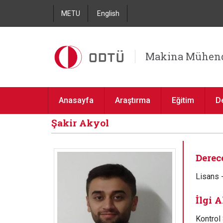
METU
English
Makina Mühend
Anasayfa
Araştırma
Eğitim
D
Şakir Akyol
Derece
Lisans 
İlgi A
Kontrol