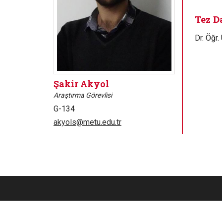
Tez D
Dr. Öğr
Şakir Akyol
Araştırma Görevlisi
G-134
akyols@metu.edu.tr