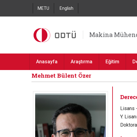
METU
English
Makina Mühend
Anasayfa
Araştırma
Eğitim
D
Mehmet Bülent Özer
Derece
Lisans 
Y. Lisa
Doktora 