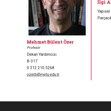
İlgi A
Yapısal
Parçacı
Mehmet Bülent Özer
Profesör
Dekan Yardımcısı
B-317
0 312 210 5268
ozerb@metu.edu.tr