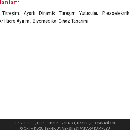
lanları:
 Titreşim, Ayarlı Dinamik Titreşim Yutucular, Piezoelektri
k/Hücre Ayırımı, Biyomedikal Cihaz Tasarımı
Üniversiteler, Dumlupınar Bulvarı No:1, 06800 Çankaya/Ankara
© ORTA DOĞU TEKNİK ÜNİVERSİTESİ ANKARA KAMPUSU