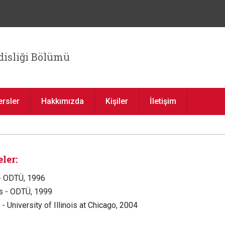
Jump to navigation
isliği Bölümü
ersler
Hakkımızda
Kişiler
İletişim
ler:
- ODTÜ, 1996
ns - ODTÜ, 1999
- University of Illinois at Chicago, 2004