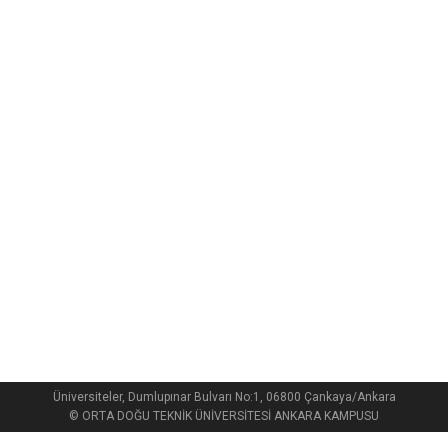
Üniversiteler, Dumlupınar Bulvarı No:1, 06800 Çankaya/Ankara
© ORTA DOĞU TEKNİK ÜNİVERSİTESİ ANKARA KAMPUSU