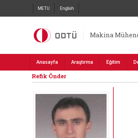
METU
English
Makina Mühend
Anasayfa
Araştırma
Eğitim
D
Refik Önder