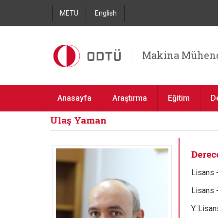
METU
English
Makina Mühend
Anasayfa
Araştırma
Eğitim
D
Ulaş Yaman
Derece
Lisans 
Lisans 
Y. Lisa