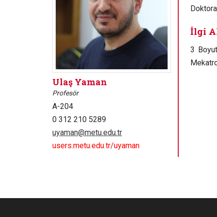
Doktora
İlgi A
3 Boyut
Mekatro
Ulaş Yaman
Profesör
A-204
0 312 210 5289
uyaman@metu.edu.tr
users.metu.edu.tr/uyaman