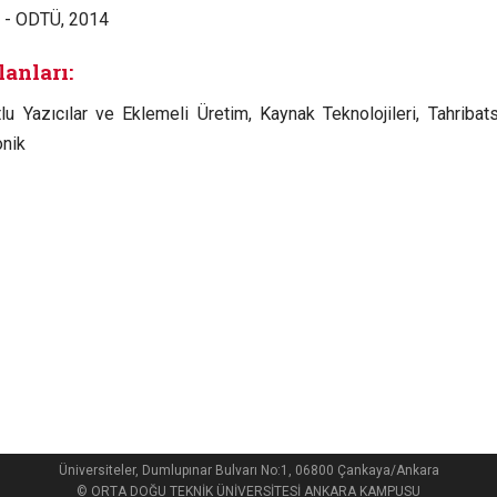
 - ODTÜ, 2014
lanları:
lu Yazıcılar ve Eklemeli Üretim, Kaynak Teknolojileri, Tahri
nik
Üniversiteler, Dumlupınar Bulvarı No:1, 06800 Çankaya/Ankara
© ORTA DOĞU TEKNİK ÜNİVERSİTESİ ANKARA KAMPUSU