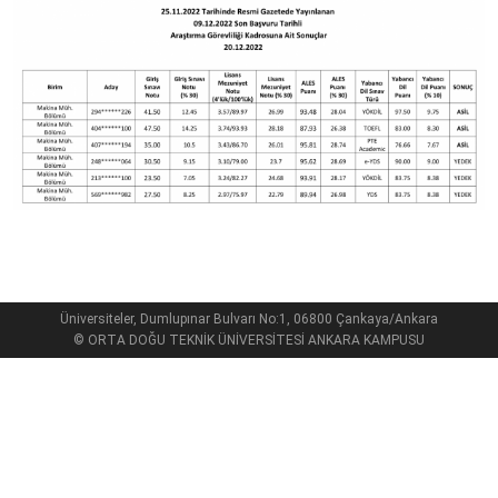
Üniversiteler, Dumlupınar Bulvarı No:1, 06800 Çankaya/Ankara
© ORTA DOĞU TEKNİK ÜNİVERSİTESİ ANKARA KAMPUSU