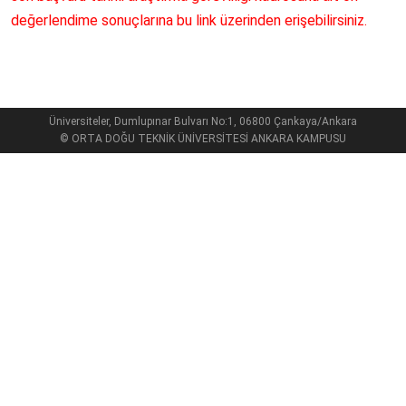
değerlendime sonuçlarına bu link üzerinden erişebilirsiniz.
Üniversiteler, Dumlupınar Bulvarı No:1, 06800 Çankaya/Ankara
© ORTA DOĞU TEKNİK ÜNİVERSİTESİ ANKARA KAMPUSU