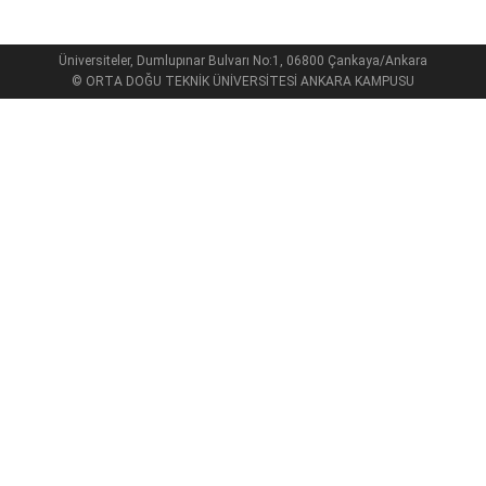
Üniversiteler, Dumlupınar Bulvarı No:1, 06800 Çankaya/Ankara
© ORTA DOĞU TEKNİK ÜNİVERSİTESİ ANKARA KAMPUSU