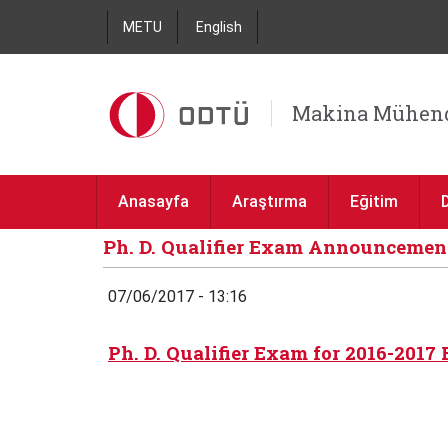
METU
English
Makina Mühend
Anasayfa
Araştırma
Eğitim
Ph. D. Qualifier Exam Announcemen
07/06/2017 - 13:16
Ph. D. Qualifier Exam for 2016-2017 