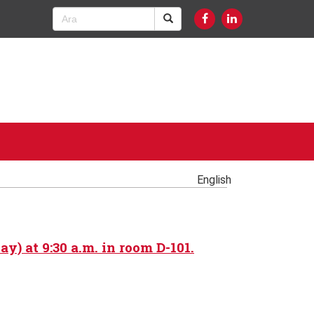
English
y) at 9:30 a.m. in room D-101.