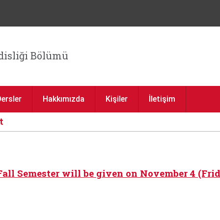
Jump to navigation
isliği Bölümü
Dersler
Hakkımızda
Kişiler
İletişim
t
Fall Semester will be given on November 4 (Frida