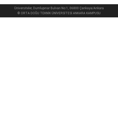
Üniversiteler, Dumlupınar Bulvarı No:1, 06800 Çankaya/Ankara
© ORTA DOĞU TEKNİK ÜNİVERSİTESİ ANKARA KAMPUSU