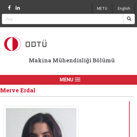
Jump to navigation
METU
English
Makina Mühendisliği Bölümü
MENU
Merve Erdal