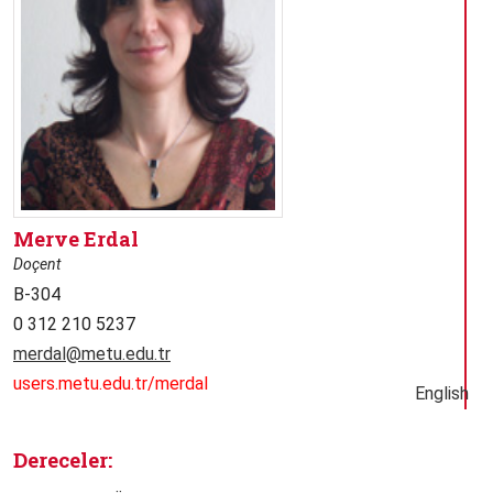
Merve Erdal
Doçent
B-304
0 312 210 5237
merdal@metu.edu.tr
users.metu.edu.tr/merdal
English
Dereceler: