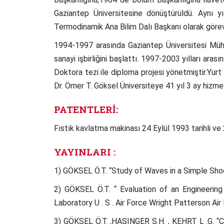
Gaziantep Üniversitesine dönüştürüldü. Aynı y
Termodinamik Ana Bilim Dalı Başkanı olarak görev
1994-1997 arasında Gaziantep Üniversitesi Mühe
sanayi işbirliğini başlattı. 1997-2003 yılları ar
Doktora tezi ile diploma projesi yönetmiştir.Yurt 
Dr. Ömer T. Göksel Üniversiteye 41 yıl 3 ay hizm
PATENTLERİ:
Fıstık kavlatma makinası 24 Eylül 1993 tarihli v
YAYINLARI :
1) GÖKSEL Ö.T. “Study of Waves in a Simple Shoc
2) GÖKSEL Ö.T. “ Evaluation of an Engineeri
Laboratory U . S . Air Force Wright Patterson Air
3) GÖKSEL Ö.T. ,HASINGER S.H. , KEHRT L .G. “C