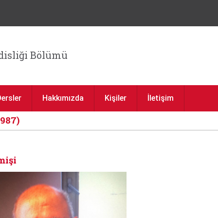
Jump to navigation
isliği Bölümü
Dersler
Hakkımızda
Kişiler
İletişim
1987)
mişi