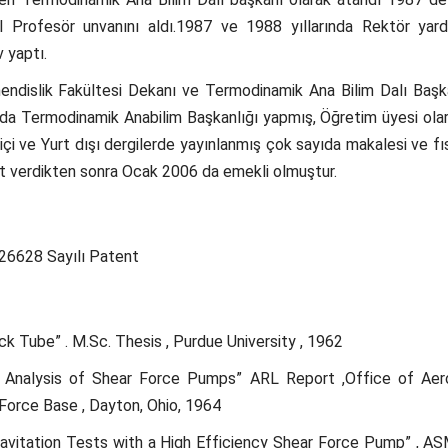
ıl Profesör unvanını aldı.1987 ve 1988 yıllarında Rektör ya
 yaptı.
ndislik Fakültesi Dekanı ve Termodinamik Ana Bilim Dalı Başkan
asında Termodinamik Anabilim Başkanlığı yapmış, Öğretim üyesi ola
içi ve Yurt dışı dergilerde yayınlanmış çok sayıda makalesi ve fıst
et verdikten sonra Ocak 2006 da emekli olmuştur.
e 26628 Sayılı Patent
k Tube” . M.Sc. Thesis , Purdue University , 1962
ng Analysis of Shear Force Pumps” ARL Report ,Office of 
 Force Base , Dayton, Ohio, 1964
avitation Tests with a High Efficiency Shear Force Pump” , AS