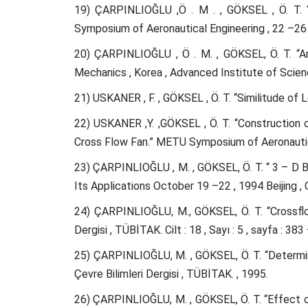
19) ÇARPINLIOĞLU ,Ö . M . , GÖKSEL , Ö. T. “
Symposium of Aeronautical Engineering , 22 –26 
20) ÇARPINLIOĞLU , Ö . M. , GÖKSEL, Ö. T. “An
Mechanics , Korea , Advanced Institute of Scie
21) USKANER , F. , GÖKSEL , Ö. T. “Similitude o
22) USKANER ,Y. ,GÖKSEL , Ö. T. “Construction
Cross Flow Fan.” METU Symposium of Aeronautica
23) ÇARPINLIOĞLU , M. , GÖKSEL, Ö. T. “ 3 – D
Its Applications October 19 –22 , 1994 Beijing , 
24) ÇARPINLIOĞLU, M., GÖKSEL, Ö. T. “Crossflow
Dergisi , TÜBİTAK. Cilt : 18 , Sayı : 5 , sayfa : 383
25) ÇARPINLIOĞLU, M. , GÖKSEL, Ö. T. “Determin
Çevre Bilimleri Dergisi , TÜBİTAK. , 1995.
26) ÇARPINLIOĞLU, M. , GÖKSEL, Ö. T. “Effect o