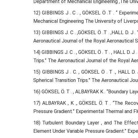
Department of Mechanical Engineering ,The Unive
12) GIBBINGS J . C . , GÖKSEL Ö .T . “ Experi
Mechanical Engineering The University of Liverp
13) GIBBINGS J. C . ,GÖKSEL Ö .T . ,HALL D. J .
Aeronautical Journal of the Royal Aeronautical 
14) GIBBINGS J. C . , GÖKSEL Ö . T . , HALL D. J 
Trips.” The Aeronautical Journal of the Royal A
15) GIBBINGS J . C. , GÖKSEL Ö . T ., HALL D. 
Spherical Transition Trips.” The Aeronautical Jo
16) GÖKSEL Ö. T . , ALBAYRAK K . “Boundary Layer
17) ALBAYRAK , K ., GÖKSEL Ö. T . “The Recov
Pressure Gradient.” Experimental Thermal and Fl
18) Turbulent Boundary Layer , and The Effec
Element Under Variable Pressure Gradient.” Expe