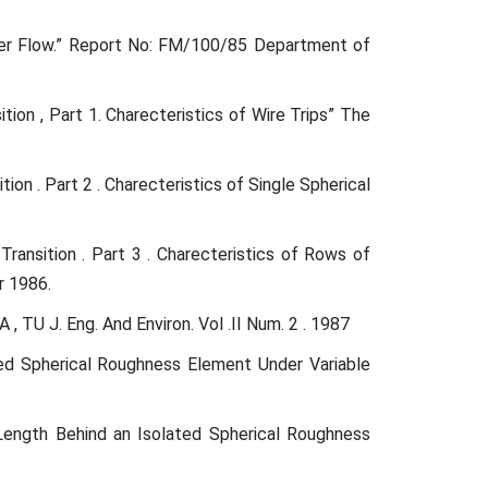
ayer Flow.” Report No: FM/100/85 Department of
ion , Part 1. Charecteristics of Wire Trips” The
ion . Part 2 . Charecteristics of Single Spherical
ransition . Part 3 . Charecteristics of Rows of
r 1986.
 TU J. Eng. And Environ. Vol .II Num. 2 . 1987
ed Spherical Roughness Element Under Variable
Length Behind an Isolated Spherical Roughness