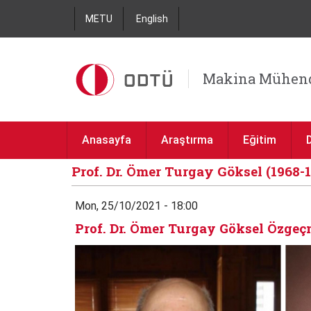
METU
English
Makina Mühend
Anasayfa
Araştırma
Eğitim
Prof. Dr. Ömer Turgay Göksel (1968-
Mon, 25/10/2021 - 18:00
Prof. Dr. Ömer Turgay Göksel Özgeç