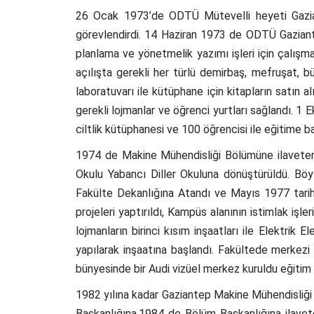
26 Ocak 1973’de ODTÜ Mütevelli heyeti Gaziant
görevlendirdi. 14 Haziran 1973 de ODTÜ Gazian
planlama ve yönetmelik yazımı işleri için çalışmal
açılışta gerekli her türlü demirbaş, mefruşat, b
laboratuvarı ile kütüphane için kitapların satın al
gerekli lojmanlar ve öğrenci yurtları sağlandı.
ciltlik kütüphanesi ve 100 öğrencisi ile eğitime ba
1974 de Makine Mühendisliği Bölümüne ilaveten 
Okulu Yabancı Diller Okuluna dönüştürüldü. B
Fakülte Dekanlığına Atandı ve Mayıs 1977 tari
projeleri yaptırıldı, Kampüs alanının istimlak iş
lojmanların birinci kısım inşaatları ile Elektrik E
yapılarak inşaatına başlandı. Fakültede merkezi 
bünyesinde bir Audi vizüel merkez kuruldu eğitim v
1982 yılına kadar Gaziantep Makine Mühendisliğ
Başkanlığına,1984 de Bölüm Başkanlığına ilave