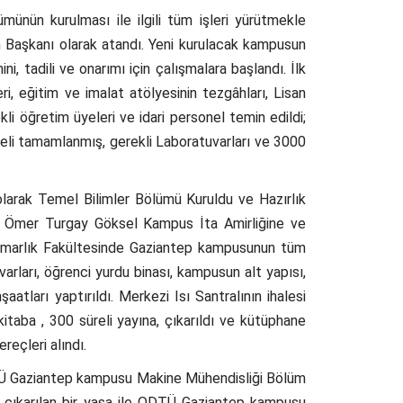
nün kurulması ile ilgili tüm işleri yürütmekle
Başkanı olarak atandı. Yeni kurulacak kampusun
i, tadili ve onarımı için çalışmalara başlandı. İlk
i, eğitim ve imalat atölyesinin tezgâhları, Lisan
ekli öğretim üyeleri ve idari personel temin edildi;
eli tamamlanmış, gerekli Laboratuvarları ve 3000
larak Temel Bilimler Bölümü Kuruldu ve Hazırlık
. Ömer Turgay Göksel Kampus İta Amirliğine ve
Mimarlık Fakültesinde Gaziantep kampusunun tüm
arları, öğrenci yurdu binası, kampusun alt yapısı,
şaatları yaptırıldı. Merkezi Isı Santralının ihalesi
itaba , 300 süreli yayına, çıkarıldı ve kütüphane
reçleri alındı.
DTÜ Gaziantep kampusu Makine Mühendisliği Bölüm
 çıkarılan bir yasa ile ODTÜ Gaziantep kampusu