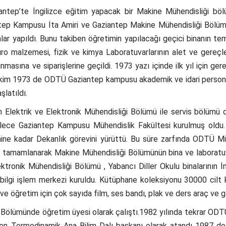
ep’te İngilizce eğitim yapacak bir Makine Mühendisliği bölümü
tep Kampusu İta Amiri ve Gaziantep Makine Mühendisliği Bölüm 
ar yapıldı. Bunu takiben öğretimin yapılacağı geçici binanın temin
üro malzemesi, fizik ve kimya Laboratuvarlarının alet ve gereçler
ınmasına ve siparişlerine geçildi. 1973 yazı içinde ilk yıl için ger
 1 Ekim 1973 de ODTÜ Gaziantep kampusu akademik ve idari person
şlatıldı.
Elektrik ve Elektronik Mühendisliği Bölümü ile servis bölümü o
öylece Gaziantep Kampusu Mühendislik Fakültesi kurulmuş oldu
hine kadar Dekanlık görevini yürüttü. Bu süre zarfında ODTÜ 
leri tamamlanarak Makine Mühendisliği Bölümünün bina ve laboratuv
lektronik Mühendisliği Bölümü , Yabancı Diller Okulu binalarının İn
bilgi işlem merkezi kuruldu. Kütüphane koleksiyonu 30000 cilt k
e öğretim için çok sayıda film, ses bandı, plak ve ders araç ve ge
i Bölümünde öğretim üyesi olarak çalıştı.1982 yılında tekrar O
ten Termodinamik Ana Bilim Dalı başkanı olarak atandı 1987 de