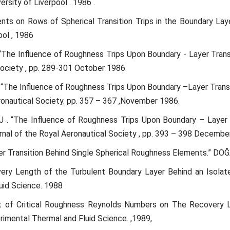
rsity of Liverpool . 1986 .
ments on Rows of Spherical Transition Trips in the Boundary L
ool , 1986
 “The Influence of Roughness Trips Upon Boundary - Layer Transit
Society , pp. 289-301 October 1986
. “The Influence of Roughness Trips Upon Boundary –Layer Transit
eronautical Society. pp. 357 – 367 ,November 1986.
J . “The Influence of Roughness Trips Upon Boundary – Layer T
urnal of the Royal Aeronautical Society , pp. 393 – 398 Decembe
 Transition Behind Single Spherical Roughness Elements.” DOĞA ,
ery Length of the Turbulent Boundary Layer Behind an Isolat
uid Science. 1988
t of Critical Roughness Reynolds Numbers on The Recovery 
rimental Thermal and Fluid Science. ,1989,