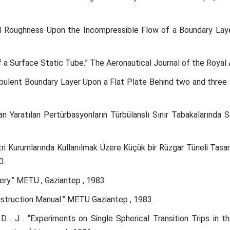
 Roughness Upon the Incompressible Flow of a Boundary Layer 
f a Surface Static Tube.” The Aeronautical Journal of the Royal 
bulent Boundary Layer Upon a Flat Plate Behind two and three 
an Yaratılan Pertürbasyonların Türbülanslı Sınır Tabakalarında
i Kurumlarında Kullanılmak Üzere Küçük bir Rüzgar Tüneli Tasar
0.
ery.” METU , Gaziantep , 1983
nstruction Manual.” METU Gaziantep , 1983 .
D . J . “Experiments on Single Spherical Transition Trips in 