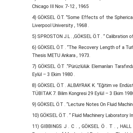
Chicago Ill Nov. 7-12 , 1965
4) GÖKSEL Ö.T. “Some Effects of the Spherical
Liverpool University , 1968 .
5) SPROSTON J.L . ,GÖKSEL Ö.T . “ Calibration o
6) GÖKSEL Ö.T . “The Recovery Length of a Tur
Thesis METU Ankara , 1973.
7) GÖKSEL Ö.T .“Pürüzlülük Elemanları Tarafınd
Eylül – 3 Ekim 1980 .
8) GÖKSEL Ö.T . ALBAYRAK K. “Eğitim ve Endüstr
TÜBİTAK 7. Bilim Kongresi 29 Eylül – 3 Ekim 198
9) GÖKSEL Ö.T . “Lecture Notes On Fluid Machin
10) GÖKSEL Ö.T . “ Fluid Machinery Laboratory I
11) GIBBINGS J . C . , GÖKSEL Ö . T . , HALL 