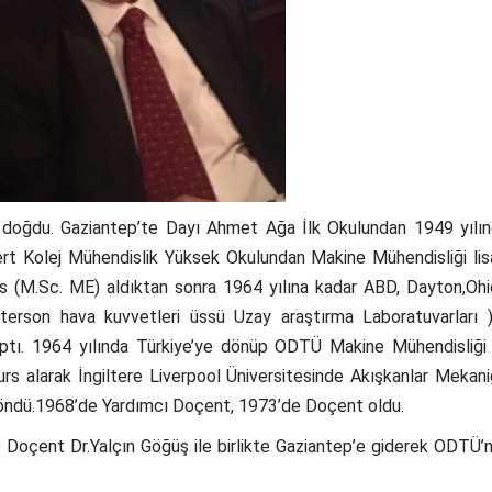
doğdu. Gaziantep’te Dayı Ahmet Ağa İlk Okulundan 1949 yılın
t Kolej Mühendislik Yüksek Okulundan Makine Mühendisliği lisan
ns (M.Sc. ME) aldıktan sonra 1964 yılına kadar ABD, Dayton,O
rson hava kuvvetleri üssü Uzay araştırma Laboratuvarları ) 
ptı. 1964 yılında Türkiye’ye dönüp ODTÜ Makine Mühendisliği
rs alarak İngiltere Liverpool Üniversitesinde Akışkanlar Mekan
döndü.1968’de Yardımcı Doçent, 1973’de Doçent oldu.
oçent Dr.Yalçın Göğüş ile birlikte Gaziantep’e giderek ODTÜ’ne b