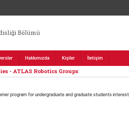
Jump to navigation
isliği Bölümü
Dersler
Hakkımızda
Kişiler
İletişim
ies - ATLAS Robotics Groups
er program for undergraduate and graduate students interested