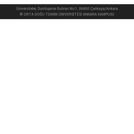
Üniversiteler, Dumlupınar Bulvarı No:1, 06800 Çankaya/Ankara
© ORTA DOĞU TEKNİK ÜNİVERSİTESİ ANKARA KAMPUSU