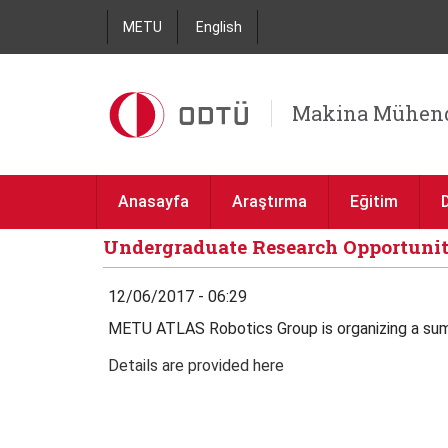
METU
English
Makina Mühend
Anasayfa
Araştırma
Eğitim
Undergraduate Research Opportunit
12/06/2017 - 06:29
METU ATLAS Robotics Group is organizing a summ
Details are provided here